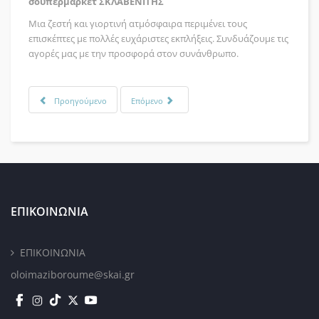
σουπερμάρκετ ΣΚΛΑΒΕΝΙΤΗΣ
Μια ζεστή και γιορτινή ατμόσφαιρα περιμένει τους
επισκέπτες με πολλές ευχάριστες εκπλήξεις. Συνδυάζουμε τις
αγορές μας με την προσφορά στον συνάνθρωπο.
Προηγούμενο
Επόμενο
ΕΠΙΚΟΙΝΩΝΙΑ
ΕΠΙΚΟΙΝΩΝΙΑ
oloimaziboroume@skai.gr