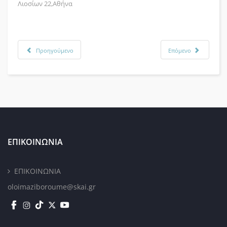
Λιοσίων 22,Αθήνα
Προηγούμενο
Επόμενο
ΕΠΙΚΟΙΝΩΝΙΑ
ΕΠΙΚΟΙΝΩΝΙΑ
oloimaziboroume@skai.gr