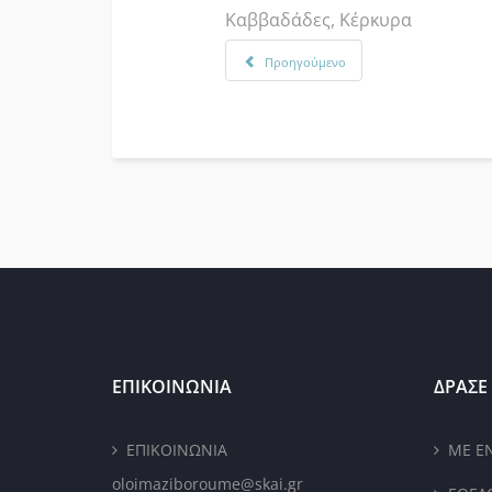
Καββαδάδες, Κέρκυρα
Προηγούμενο
ΕΠΙΚΟΙΝΩΝΙΑ
ΔΡΑΣΕ 
ΕΠΙΚΟΙΝΩΝΙΑ
ΜΕ Ε
oloimaziboroume@skai.gr