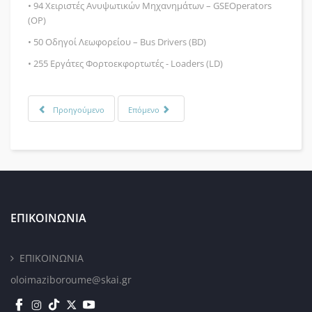
• 94 Χειριστές Ανυψωτικών Μηχανημάτων – GSEOperators
(OP)
• 50 Οδηγοί Λεωφορείου – Bus Drivers (BD)
• 255 Εργάτες Φορτοεκφορτωτές - Loaders (LD)
Προηγούμενο
Επόμενο
ΕΠΙΚΟΙΝΩΝΙΑ
ΕΠΙΚΟΙΝΩΝΙΑ
oloimaziboroume@skai.gr