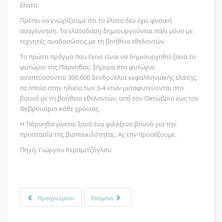
έλατα.
Πρέπει να γνωρίζουμε ότι το έλατο δεν έχει φυσική
αναγέννηση. Τα ελατοδάση δημιουργούνται πάλι μόνο με
τεχνητές αναδασώσεις με τη βοήθεια εθελοντών.
Το πρώτο πράγμα που έγινε είναι να δημιουργηθεί ξανά το
φυτώριο της Πάρνηθας. Σήμερα στο φυτώριο
αναπτύσσονται 300.000 δενδρύλλια κεφαλληνιακής ελάτης,
τα οποία στην ηλικία των 3-4 ετών μεταφυτεύονται στο
βουνό με τη βοήθεια εθελοντών, από τον Οκτώβριο έως τον
Φεβρουάριο κάθε χρονιάς.
Η Πάρνηθα γίνεται ξανά ένα φιλόξενο βουνό για την
προστασία της βιοποικιλότητας. Ας την προσέξουμε.
Πηγή: Γιώργου Κεραμιτζόγλου
Προηγούμενο
Επόμενο