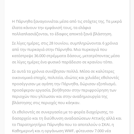
Η Πάρνηθα ξαναγεννιέται μέσα από τις στάχτες της. Τα μικρά
έλατα κάνουν την εμφάνισή τους, τα ελάφια
πολλαπλασιάζονται, το έδαφος αποκτά ξανά βλάστηση.
Σε λίγες ημέρες, στις 28 Ιουνίου, συμπληρώνονται 6 χρόνια
από την πυρκαγιά στην Πάρνηθα. Μια πυρκαγιά που
κατέστρεψε 36.000 στρέμματα δάσους, μετατρέποντας μέσα
σε λίγες ημέρες ένα φυσικό παράδεισο σε κρανίου τόπο.
Σε αυτά τα χρόνια συνέβησαν πολλά. Μέσα σε καλύτερες
οικονομικά εποχές, πολιτεία, ιδιώτες και χιλιάδες εθελοντές
προσέγγισαν με αγάπη την Πάρνηθα, δώρισαν εξοπλισμό,
προσέφεραν εργασία, βοήθησαν στην περιφρούρηση των
περιοχών που γλίτωσαν και στην αναδημιουργία της
βλάστησης στις περιοχές που κάηκαν.
Οι εθελοντές σε συνεργασία με το φορέα διαχείρισης, το
δασαρχείο και τη διεύθυνση αναδασώσεων Αττικής αλλά και
το Παρατηρητήριο Πάρνηθα που το αποτελούν ο ΣKAI, η
Καθημερινή και η οργάνωση WWF, φύτευσαν 7.000 νέα