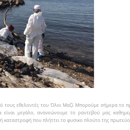
ό τους εθελοντές του Όλοι Μαζί Μπορούμε σήμερα το πρ
 είναι μεγάλο, ανανεώνουμε το ραντεβού μας καθημερ
ή καταστροφή που πλήττει το φυσικο πλούτο της πρωτεύου