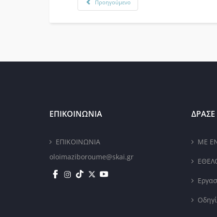
Προηγούμενο
ΕΠΙΚΟΙΝΩΝΙΑ
ΔΡΑΣΕ 
ΕΠΙΚΟΙΝΩΝΙΑ
ΜΕ Ε
oloimaziboroume@skai.gr
ΕΘΕΛ
Εργασ
Οδηγί