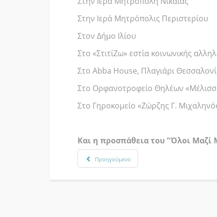
Στην Ιερά Μητρόπολη Νίκαιας
Στην Ιερά Μητρόπολις Περιστερίου
Στον Δήμο Ιλίου
Στο «ΣτιτίΖω» εστία κοινωνικής αλλη
Στο Abba House, Πλαγιάρι Θεσσαλονί
Στο Ορφανοτροφείο Θηλέων «Μέλισσ
Στο Γηροκομείο «Ζώρζης Γ. Μιχαληνό
Και η προσπάθεια του "Όλοι Μαζί
Προηγούμενο