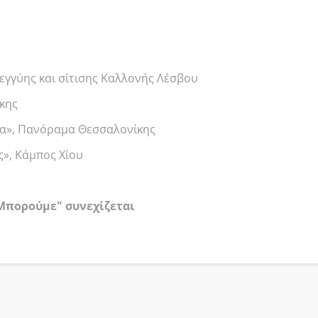
λεγγύης και σίτισης Καλλονής Λέσβου
κης
α», Πανόραμα Θεσσαλονίκης
ς», Κάμπος Χίου
 Μπορούμε" συνεχίζεται