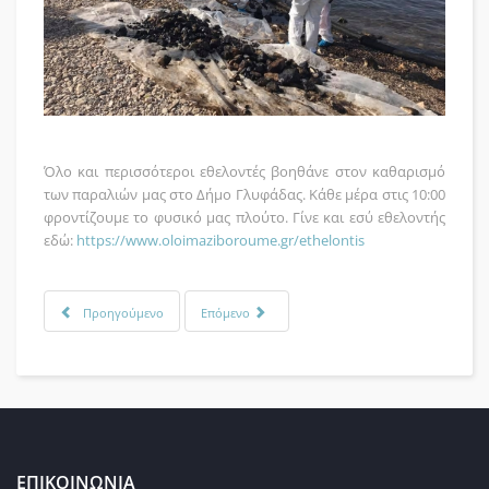
Όλο και περισσότεροι εθελοντές βοηθάνε στον καθαρισμό
των παραλιών μας στο Δήμο Γλυφάδας. Κάθε μέρα στις 10:00
φροντίζουμε το φυσικό μας πλούτο. Γίνε και εσύ εθελοντής
εδώ:
https://www.oloimaziboroume.gr/ethelontis
Προηγούμενο
Επόμενο
ΕΠΙΚΟΙΝΩΝΙΑ